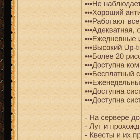
•••Не наблюдает
•••Хороший анти
•••Работают вс
•••Адекватная,
•••Ежедневные 
•••Высокий Up-t
•••Более 20 рис
•••Доступна кома
•••Бесплатный 
•••Еженедельны
•••Доступна сис
•••Доступна сис
- На сервере д
- Лут и прохожд
- Квесты и их п