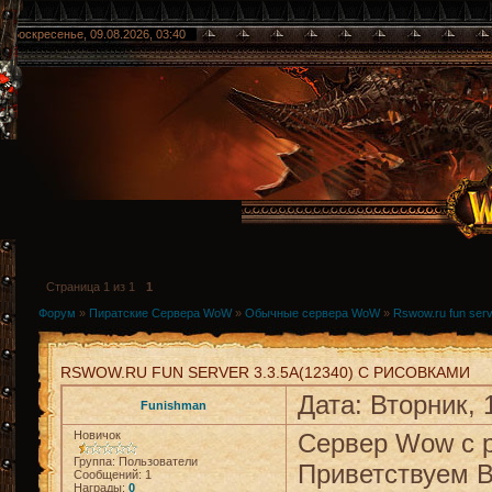
Воскресенье, 09.08.2026, 03:40
Страница
1
из
1
1
Форум
»
Пиратские Сервера WoW
»
Обычные сервера WoW
»
Rswow.ru fun ser
RSWOW.RU FUN SERVER 3.3.5A(12340) С РИСОВКАМИ
Дата: Вторник, 
Funishman
Новичок
Сервер Wow с р
Группа: Пользователи
Приветствуем В
Сообщений:
1
Награды:
0