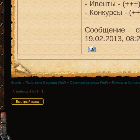
- Ивенты - (+++
- Конкурсы - (+
Сообщение о
19.02.2013, 08:
Форум
»
Пиратские Сервера WoW
»
Обычные сервера WoW
»
Rswow.ru fun ser
Страница
1
из
1
1