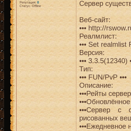
Сервер существ
Репутация:
0
Статус:
Offline
Веб-сайт:
••• http://rswow.r
Реалмлист:
••• Set realmlist
Версия:
••• 3.3.5(12340) •
Тип:
••• FUN/PvP •••
Описание:
•••Рейты сервер
•••Обновлённое
•••Сервер с 
рисованных вещ
•••Ежедневное 