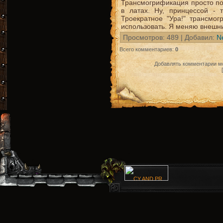
Трансмогрификация просто по
в латах. Ну, принцессой - 
Троекратное "Ура!" трансмог
использовать. Я меняю внешний
Просмотров
: 489 |
Добавил
:
N
Всего комментариев
:
0
Добавлять комментарии мо