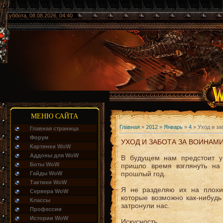
Суббота, 08.08.2026, 04:40
МЕНЮ САЙТА
Главная
»
2012
»
Январь
»
4
» Уход и за
Главная страница
Форум
УХОД И ЗАБОТА ЗА ВОИНАМИ:
Картинки WoW
Аддоны для WoW
В будущем нам предстоит ув
Боты WoW
пришло время взглянуть на
прошлый год.
Гайды WoW
Тактики WoW
Я не разделяю их на плохи
Сервера WoW
которые возможно как-нибудь
Классы
затронули нас.
Профессии
Истории WoW
Искусность