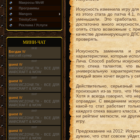
Макросы WoW
Программы
Искусность изменила игру дл
из этого стата до патча 4.1,
Mangos
уменьшили. Это сработало
TrinityCore
достаточно много искусности
Реклама / Услуги
опять стало возможным с пр
качестве доминирующего ДПС р
проверять.
МИНИ-ЧАТ
Искусность заменила и р
характеристики, которые исп
Лича. Способ работы искуснос
того спека талантов, что 
универсальную характеристи
каждый воин хочет видеть у се
Действительно, серьезный н
произошел из-за того, что Н
Хотя я всегда говорил, что 
оправдан. С введением искус
какой-то стат работает толь
каждого спека вашего класса, 
ни рейтинг меткости, ни друг
игру.
Предсказание на 2012: Искус
думаю, что стат совсем уйдет,