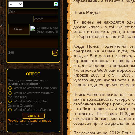
определенным талантом, буде
Поиск Рейдов
Т.к. воины не находятся одн
другие классы в той же степе
может и наносить урон, и тан
выбора относительно той роли
Когда Поиск Подземелий бы
преграда на нашем пути, о
100
каждые 5 игроков не приходи
игроков, что встали в очередь
встал в очередь на подземель
4% игроков WoW заинтересован
ОПРОС
игроков 20% (1 к 5 = 20%). 
чувство индивидуальности и п
Какое дополнение игры
самое интересное?
враг находится прямо перед ва
World of Warcraft: Cataclysm
World of Warcraft: Wrath of
Поиск Рейдов повлиял на нас и
the Lich King
как та возможность, которую
World of Warcraft: The
свободного выбора роли, он л
Burning Crusade
- любить танковать и уметь 
World of Warcraft Classic
танковать. Т.к. Поиск Рейдо
открывает больше места для те
Результаты
|
Архив опросов
создавая при этом давления ил
Всего ответов:
8
Предсказание на 2012: Поиск