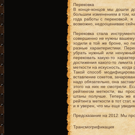
Перековка
В конце-концов мы дошли до
большим изменением в том, к
года работы с перековкой, я 
возможно, недооцениваю сейч
Перековка стала инструмент
совершенно не нужны вашему 
ходили в той же броне, но п
разные характеристики. Пере
убрать нужный или ненужный
перековать какую-то характе
достижения какого-то лимита 
меткости на искусность, когда
Такой способ модифицирова
вставление сокетов, зачарова
надо обязательно, она заставл
этого на них не смотрели. Е
рейтингом меткости, вы про
штаны получше. Теперь же 
рейтинга меткости в тот стат,
и я уверен, что мы еще увиди
Предсказание на 2012: Мы про
Трансмогрификация