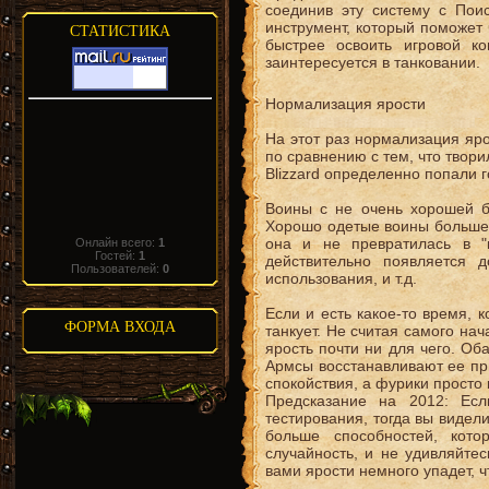
соединив эту систему с По
инструмент, который поможет 
СТАТИСТИКА
быстрее освоить игровой к
заинтересуется в танковании.
Нормализация ярости
На этот раз нормализация яр
по сравнению с тем, что твор
Blizzard определенно попали г
Воины с не очень хорошей б
Хорошо одетые воины больше 
она и не превратилась в "
Онлайн всего:
1
Гостей:
1
действительно появляется 
Пользователей:
0
использования, и т.д.
Если и есть какое-то время, к
ФОРМА ВХОДА
танкует. Не считая самого нач
ярость почти ни для чего. Оба
Армсы восстанавливают ее пр
спокойствия, а фурики просто 
Предсказание на 2012: Есл
тестирования, тогда вы видели
больше способностей, кот
случайность, и не удивляйтес
вами ярости немного упадет, ч