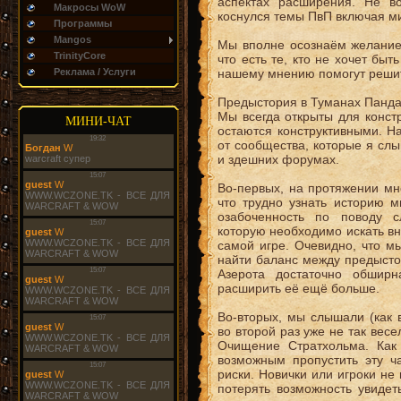
аспектах расширения. Не во
Макросы WoW
коснулся темы ПвП включая ми
Программы
Mangos
Мы вполне осознаём желание
TrinityCore
что есть те, кто не хочет быт
Реклама / Услуги
нашему мнению помогут решит
Предыстория в Туманах Панд
Мы всегда открыты для конст
МИНИ-ЧАТ
остаются конструктивными. Н
от сообщества, которые я сл
и здешних форумах.
Во-первых, на протяжении мн
что трудно узнать историю м
озабоченность по поводу 
которую необходимо искать вне
самой игре. Очевидно, что м
найти баланс между предыстор
Азерота достаточно обшир
расширить её ещё больше.
Во-вторых, мы слышали (как 
во второй раз уже не так вес
Очищение Стратхольма. Как
возможным пропустить эту ч
риски. Новички или игроки не
потерять возможность увидет