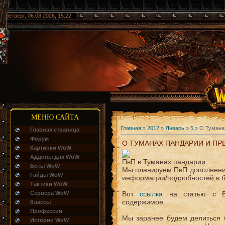
Четверг, 06.08.2026, 15:22
МЕНЮ САЙТА
Главная
»
2012
»
Январь
»
5
» О Тумана
Главная страница
Форум
О ТУМАНАХ ПАНДАРИИ И П
Картинки WoW
Аддоны для WoW
ПвП в Туманах пандарии
Боты WoW
Мы планируем ПвП дополнения
Гайды WoW
информации/подробностей в 
Тактики WoW
Сервера WoW
Вот
ссылка
на статью с Bl
содержимое.
Классы
Профессии
Мы заранее будем делиться
Истории WoW