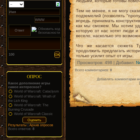
людьми, которые готовы помоч
Тем не менее, я не могу сказ
подземелий (позволять "пропус
впредь принимать конструкти
как мы сможем. Мы хотим удо
которую от нас хотят люди и
весело, насколько это возможн
Что же касается сюжета Т
продолжить предлагать истори
100
только усилит опыт от игры.
Просмотров
: 498 |
Добавил
:
N
Всего комментариев
:
0
ОПРОС
Добавлять комментарии мо
Какое дополнение игры
самое интересное?
World of Warcraft: Cataclysm
World of Warcraft: Wrath of
the Lich King
World of Warcraft: The
Burning Crusade
World of Warcraft Classic
Результаты
|
Архив опросов
Всего ответов:
8